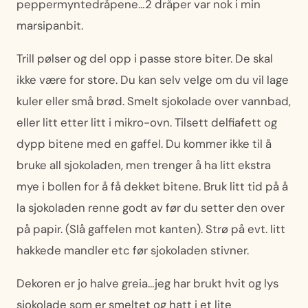
peppermyntedråpene…2 dråper var nok i min
marsipanbit.
Trill pølser og del opp i passe store biter. De skal
ikke være for store. Du kan selv velge om du vil lage
kuler eller små brød. Smelt sjokolade over vannbad,
eller litt etter litt i mikro-ovn. Tilsett delfiafett og
dypp bitene med en gaffel. Du kommer ikke til å
bruke all sjokoladen, men trenger å ha litt ekstra
mye i bollen for å få dekket bitene. Bruk litt tid på å
la sjokoladen renne godt av før du setter den over
på papir. (Slå gaffelen mot kanten). Strø på evt. litt
hakkede mandler etc før sjokoladen stivner.
Dekoren er jo halve greia…jeg har brukt hvit og lys
sjokolade som er smeltet og hatt i et lite