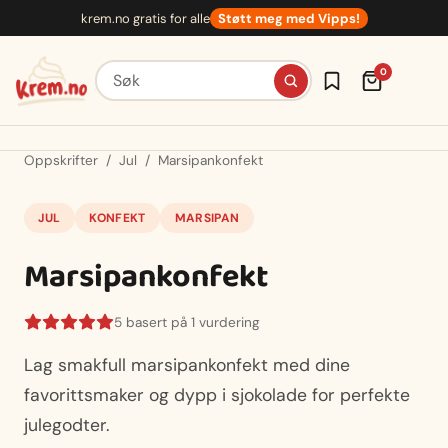
Hopp
krem.no gratis for alle
Støtt meg med Vipps!
til
innhold
Søk etter oppskrifter
0
Oppskrifter
/
Jul
/
Marsipankonfekt
JUL
KONFEKT
MARSIPAN
Marsipankonfekt
5 basert på 1 vurdering
Lag smakfull marsipankonfekt med dine
favorittsmaker og dypp i sjokolade for perfekte
julegodter.