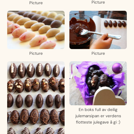
Picture
Picture
Picture
Picture
En boks full av deilig
julemarsipan er verdens
flotteste julegave å gi :)