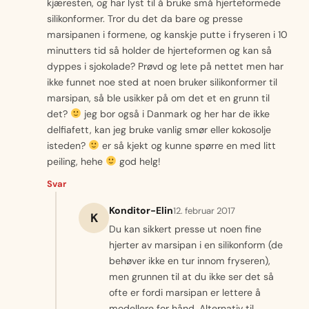
kjæresten, og har lyst til å bruke små hjerteformede
silikonformer. Tror du det da bare og presse
marsipanen i formene, og kanskje putte i fryseren i 10
minutters tid så holder de hjerteformen og kan så
dyppes i sjokolade? Prøvd og lete på nettet men har
ikke funnet noe sted at noen bruker silikonformer til
marsipan, så ble usikker på om det et en grunn til
det?
jeg bor også i Danmark og her har de ikke
delfiafett, kan jeg bruke vanlig smør eller kokosolje
isteden?
er så kjekt og kunne spørre en med litt
peiling, hehe
god helg!
Svar
Konditor-Elin
12. februar 2017
K
Du kan sikkert presse ut noen fine
hjerter av marsipan i en silikonform (de
behøver ikke en tur innom fryseren),
men grunnen til at du ikke ser det så
ofte er fordi marsipan er lettere å
modellere for hånd. Alternativ til