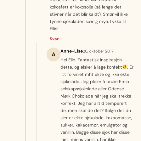
kokosfett er kokosolje (så lenge det
stivner når det blir kaldt). Smør vil ikke
tynne sjokoladen særlig mye. Lykke til
Ellis!
Svar
Anne-Lise
26. oktober 2017
A
Hei Elin. Fantastisk inspirasjon
dette, og elsker å lage konfekt
. Er
litt forvirret mht ekte og ikke ekte
sjokolade. Jeg pleier å bruke Freia
selskapssjokolade eller Odense
Mørk Chokolade når jeg skal trekke
konfekt. Jeg har alltid temperert
de, men skal de det? Ifølge det du
sier er ekte sjokolade: kakaomasse,
sukker, kakaosmør, emulgator og
vanillin. Begge disse sjok har disse
ingr., minus vanillin, har ikke