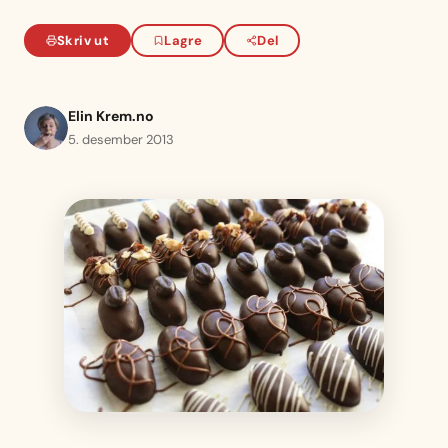
Skriv ut
Lagre
Del
Elin Krem.no
5. desember 2013