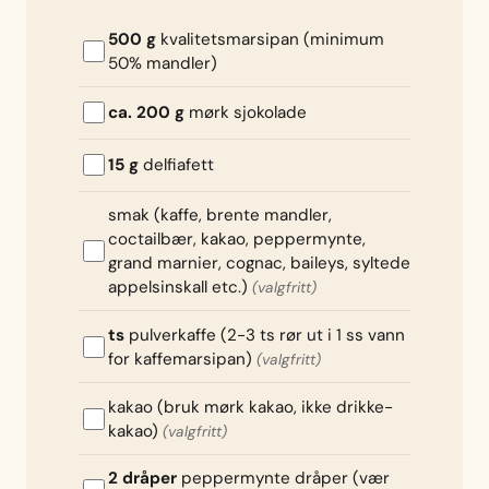
500 g
kvalitetsmarsipan (minimum
50% mandler)
ca. 200 g
mørk sjokolade
15 g
delfiafett
smak (kaffe, brente mandler,
coctailbær, kakao, peppermynte,
grand marnier, cognac, baileys, syltede
appelsinskall etc.)
(valgfritt)
ts
pulverkaffe (2-3 ts rør ut i 1 ss vann
for kaffemarsipan)
(valgfritt)
kakao (bruk mørk kakao, ikke drikke-
kakao)
(valgfritt)
2 dråper
peppermynte dråper (vær