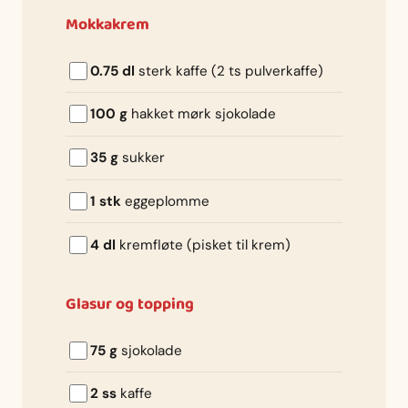
Mokkakrem
0.75 dl
sterk kaffe (2 ts pulverkaffe)
100 g
hakket mørk sjokolade
35 g
sukker
1 stk
eggeplomme
4 dl
kremfløte (pisket til krem)
Glasur og topping
75 g
sjokolade
2 ss
kaffe