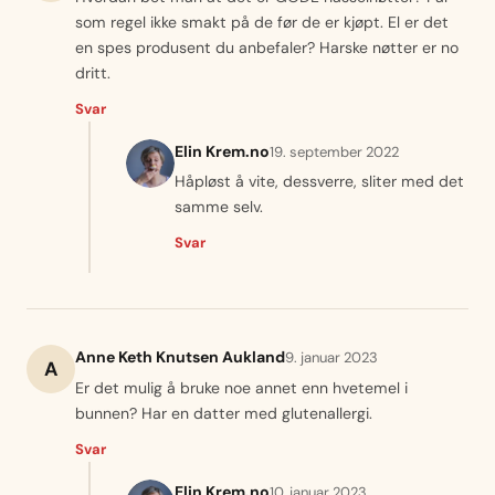
som regel ikke smakt på de før de er kjøpt. El er det
en spes produsent du anbefaler? Harske nøtter er no
dritt.
Svar
Elin Krem.no
19. september 2022
Håpløst å vite, dessverre, sliter med det
samme selv.
Svar
Anne Keth Knutsen Aukland
9. januar 2023
A
Er det mulig å bruke noe annet enn hvetemel i
bunnen? Har en datter med glutenallergi.
Svar
Elin Krem.no
10. januar 2023