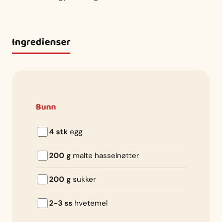
Ingredienser
Bunn
4 stk
egg
200 g
malte hasselnøtter
200 g
sukker
2-3 ss
hvetemel