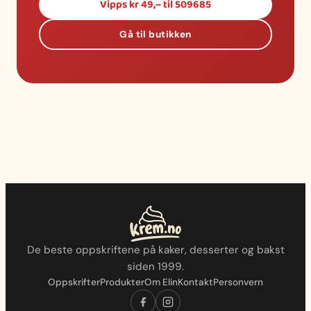
Vipps kr 49,– til 509685
Gå til butikken
De beste oppskriftene på kaker, desserter og bakst
siden 1999.
Oppskrifter
Produkter
Om Elin
Kontakt
Personvern