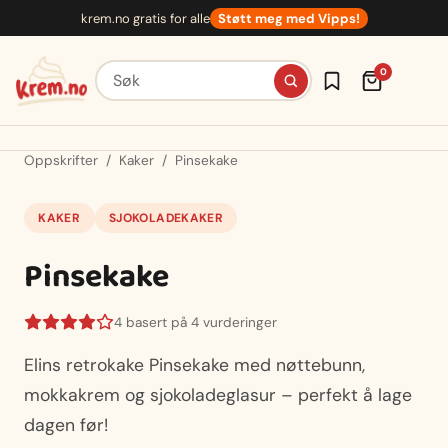
Hopp
krem.no gratis for alle
Støtt meg med Vipps!
til
innhold
Søk etter oppskrifter
0
Oppskrifter
/
Kaker
/
Pinsekake
KAKER
SJOKOLADEKAKER
Pinsekake
4 basert på 4 vurderinger
Elins retrokake Pinsekake med nøttebunn,
mokkakrem og sjokoladeglasur – perfekt å lage
dagen før!