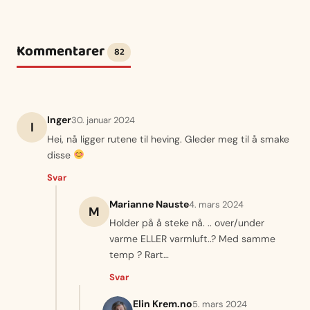
Kommentarer
82
Inger
30. januar 2024
I
Hei, nå ligger rutene til heving. Gleder meg til å smake
disse
Svar
Marianne Nauste
4. mars 2024
M
Holder på å steke nå. .. over/under
varme ELLER varmluft..? Med samme
temp ? Rart…
Svar
Elin Krem.no
5. mars 2024