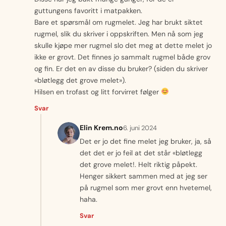
guttungens favoritt i matpakken.
Bare et spørsmål om rugmelet. Jeg har brukt siktet
rugmel, slik du skriver i oppskriften. Men nå som jeg
skulle kjøpe mer rugmel slo det meg at dette melet jo
ikke er grovt. Det finnes jo sammalt rugmel både grov
og fin. Er det en av disse du bruker? (siden du skriver
«bløtlegg det grove melet»).
Hilsen en trofast og litt forvirret følger
Svar
Elin Krem.no
6. juni 2024
Det er jo det fine melet jeg bruker, ja, så
det det er jo feil at det står «bløtlegg
det grove melet!. Helt riktig påpekt.
Henger sikkert sammen med at jeg ser
på rugmel som mer grovt enn hvetemel,
haha.
Svar