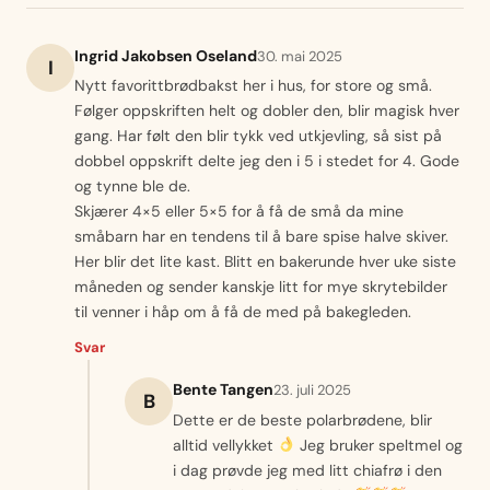
Ingrid Jakobsen Oseland
30. mai 2025
I
Nytt favorittbrødbakst her i hus, for store og små.
Følger oppskriften helt og dobler den, blir magisk hver
gang. Har følt den blir tykk ved utkjevling, så sist på
dobbel oppskrift delte jeg den i 5 i stedet for 4. Gode
og tynne ble de.
Skjærer 4×5 eller 5×5 for å få de små da mine
småbarn har en tendens til å bare spise halve skiver.
Her blir det lite kast. Blitt en bakerunde hver uke siste
måneden og sender kanskje litt for mye skrytebilder
til venner i håp om å få de med på bakegleden.
Svar
Bente Tangen
23. juli 2025
B
Dette er de beste polarbrødene, blir
alltid vellykket
Jeg bruker speltmel og
i dag prøvde jeg med litt chiafrø i den