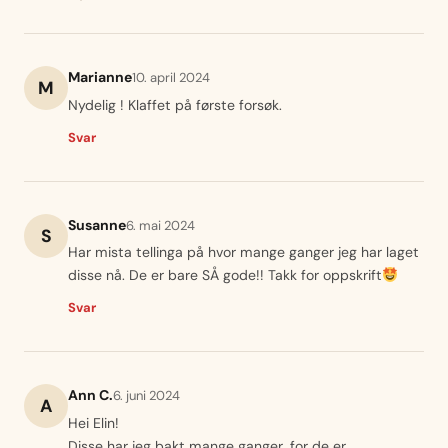
Marianne
10. april 2024
M
Nydelig ! Klaffet på første forsøk.
Svar
Susanne
6. mai 2024
S
Har mista tellinga på hvor mange ganger jeg har laget
disse nå. De er bare SÅ gode!! Takk for oppskrift
Svar
Ann C.
6. juni 2024
A
Hei Elin!
Disse har jeg bakt mange ganger, for de er