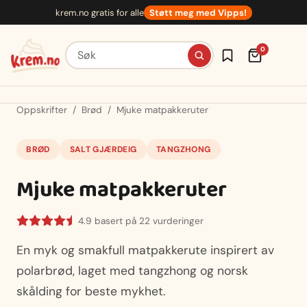
Hopp
krem.no gratis for alle
Støtt meg med Vipps!
til
innhold
Søk etter oppskrifter
0
Oppskrifter
/
Brød
/
Mjuke matpakkeruter
BRØD
SALT GJÆRDEIG
TANGZHONG
Mjuke matpakkeruter
4.9 basert på 22 vurderinger
En myk og smakfull matpakkerute inspirert av
polarbrød, laget med tangzhong og norsk
skålding for beste mykhet.