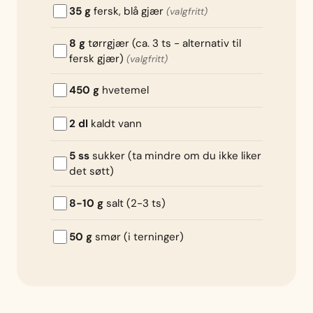
35 g
fersk, blå gjær
(valgfritt)
8 g
tørrgjær (ca. 3 ts - alternativ til
fersk gjær)
(valgfritt)
450 g
hvetemel
2 dl
kaldt vann
5 ss
sukker (ta mindre om du ikke liker
det søtt)
8-10 g
salt (2-3 ts)
50 g
smør (i terninger)