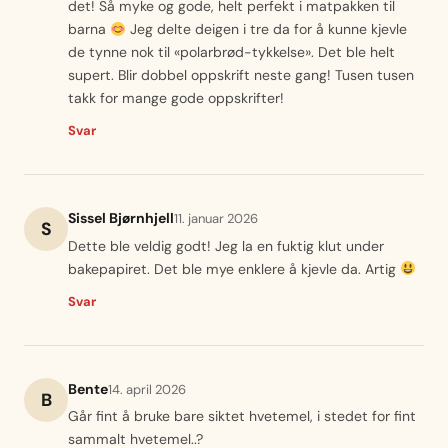
det! Så myke og gode, helt perfekt i matpakken til
barna
Jeg delte deigen i tre da for å kunne kjevle
de tynne nok til «polarbrød-tykkelse». Det ble helt
supert. Blir dobbel oppskrift neste gang! Tusen tusen
takk for mange gode oppskrifter!
Svar
Sissel Bjørnhjell
11. januar 2026
S
Dette ble veldig godt! Jeg la en fuktig klut under
bakepapiret. Det ble mye enklere å kjevle da. Artig
Svar
Bente
14. april 2026
B
Går fint å bruke bare siktet hvetemel, i stedet for fint
sammalt hvetemel..?