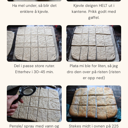
Ha mel under, så blir det
Kjevle deigen HELT ut i
enklere å kjevle.
kantene. Prikk godt med
gaffel.
Del i passe store ruter.
Plata mi ble for liten, så jeg
Etterhev i 30-45 min.
dro den over på risten (risten
er opp ned)
Pensle/ spray med vann og
Stekes midt i ovnen på 225