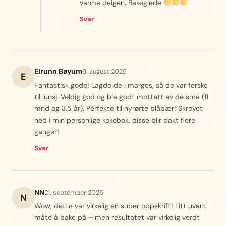
varme deigen. Bakeglede
Svar
Eirunn Bøyum
9. august 2025
E
Fantastisk gode! Lagde de i morges, så de var ferske
til lunsj. Veldig god og ble godt mottatt av de små (11
mnd og 3,5 år). Perfekte til nyrørte blåbær! Skrevet
ned i min personlige kokebok, disse blir bakt flere
ganger!
Svar
NN
21. september 2025
N
Wow, dette var virkelig en super oppskrift! Litt uvant
måte å bake på – men resultatet var virkelig verdt