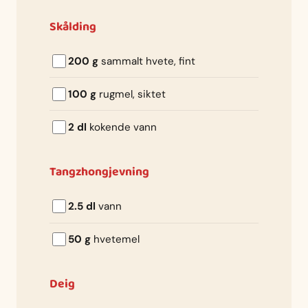
Skålding
200 g
sammalt hvete, fint
100 g
rugmel, siktet
2 dl
kokende vann
Tangzhongjevning
2.5 dl
vann
50 g
hvetemel
Deig