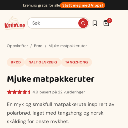
Hopp
krem.no gratis for alle
Støtt meg med Vipps!
til
innhold
Søk etter oppskrifter
0
Oppskrifter
/
Brød
/
Mjuke matpakkeruter
BRØD
SALT GJÆRDEIG
TANGZHONG
Mjuke matpakkeruter
4.9 basert på 22 vurderinger
En myk og smakfull matpakkerute inspirert av
polarbrød, laget med tangzhong og norsk
skålding for beste mykhet.