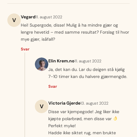
Vegard
11. august 2022
V
Hei! Supergode, disse! Mulig å ha mindre gjær og
lengre hevetid – med samme resultat? Forslag til hvor
mye gjær, isåfall?
Svar
Elin Krem.no
11. august 2022
Ja, det kan du. Lar du deigen stå kjølig
7-10 timer kan du halvere gjærmengde.
Svar
Victoria Gjerde
13. august 2022
V
Disse var kjempegode! Jeg liker ikke
kjøpte polarbrød, men disse var
Perfekt myke!
Hadde ikke siktet rug, men brukte