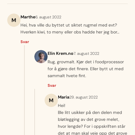
Marthe
6. august 2022
M
Hei, hva ville du byttet ut siktet rugmel med evt?
Hverken kiwi, to meny eller obs hadde her jeg bor…
Svar
Elin Krem.no
7. august 2022
Rug, grovmalt. Kjør det i foodprocessor
for å gjøre det finere. Eller bytt ut med
sammalt hvete fint.
Svar
Maria
29. august 2022
M
Hei!
Ble litt usikker på den delen med
bløtlegging av det grove melet,
hvor lengde? For i oppskriften står
det at man skal veie opp det grove