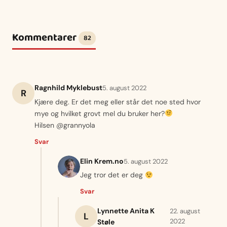
Kommentarer
82
Ragnhild Myklebust
5. august 2022
R
Kjære deg. Er det meg eller står det noe sted hvor
mye og hvilket grovt mel du bruker her?
Hilsen @grannyola
Svar
Elin Krem.no
5. august 2022
Jeg tror det er deg
Svar
Lynnette Anita K
22. august
L
2022
Støle