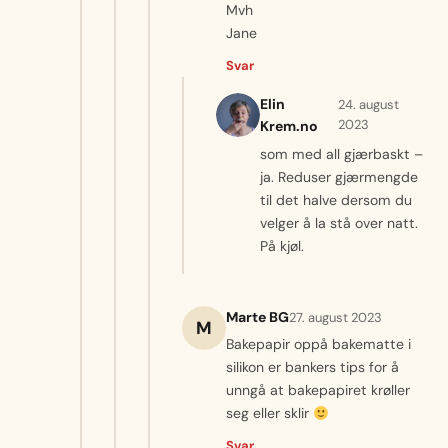
Mvh
Jane
Svar
Elin
24. august
2023
Krem.no
som med all gjærbaskt –
ja. Reduser gjærmengde
til det halve dersom du
velger å la stå over natt.
På kjøl.
Marte BG
27. august 2023
M
Bakepapir oppå bakematte i
silikon er bankers tips for å
unngå at bakepapiret krøller
seg eller sklir
Svar