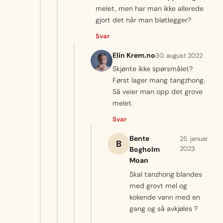
melet, men har man ikke allerede
gjort det når man bløtlegger?
Svar
Elin Krem.no
30. august 2022
Skjønte ikke spørsmålet?
Først lager mang tangzhong.
Så veier man opp det grove
melet.
Svar
Bente
25. januar
B
2023
Bogholm
Moan
Skal tanzhong blandes
med grovt mel og
kokende vann med en
gang og så avkjøles ?