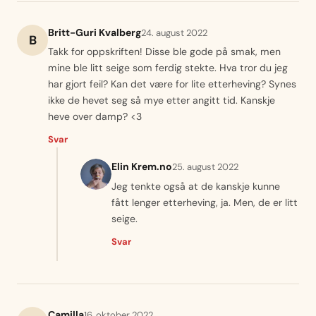
Britt-Guri Kvalberg
24. august 2022
B
Takk for oppskriften! Disse ble gode på smak, men
mine ble litt seige som ferdig stekte. Hva tror du jeg
har gjort feil? Kan det være for lite etterheving? Synes
ikke de hevet seg så mye etter angitt tid. Kanskje
heve over damp? <3
Svar
Elin Krem.no
25. august 2022
Jeg tenkte også at de kanskje kunne
fått lenger etterheving, ja. Men, de er litt
seige.
Svar
Camilla
16. oktober 2022