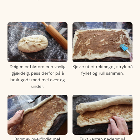
Deigen er bløtere enn vanlig
Kjevle ut et rektangel, stryk på
gjærdeig, pass derfor på å
fyllet og rull sammen.
bruk godt med mel over og
under.
Børst av overflødig mel.
Fukt kanten nederst så