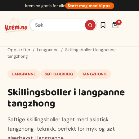
Hopp
krem.no gratis for alle
Støtt meg med Vipps!
til
innhold
Søk etter oppskrifter
0
Oppskrifter
/
Langpanne
/
Skillingsboller i langpanne
tangzhong
LANGPANNE
SØT GJÆRDEIG
TANGZHONG
Skillingsboller i langpanne
tangzhong
Saftige skillingsboller laget med asiatisk
tangzhong-teknikk, perfekt for myk og søt
gjærbakst i langpanne.