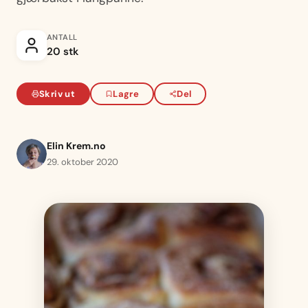
ANTALL
20 stk
Skriv ut
Lagre
Del
Elin Krem.no
29. oktober 2020