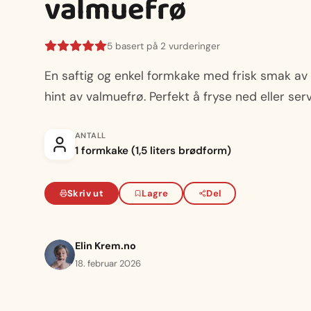
valmuefrø
5 basert på 2 vurderinger
En saftig og enkel formkake med frisk smak av
hint av valmuefrø. Perfekt å fryse ned eller se
ANTALL
1 formkake (1,5 liters brødform)
Skriv ut
Lagre
Del
Elin Krem.no
18. februar 2026