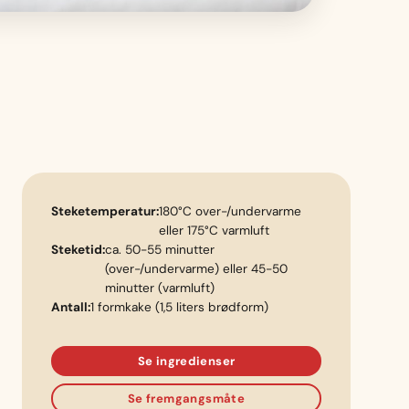
Steketemperatur:
180°C over-/undervarme
eller 175°C varmluft
Steketid:
ca. 50-55 minutter
(over-/undervarme) eller 45-50
minutter (varmluft)
Antall:
1 formkake (1,5 liters brødform)
Se ingredienser
Se fremgangsmåte