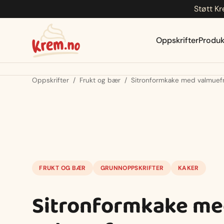
Støtt Kr
Hopp
til
innhold
Oppskrifter
Produk
Oppskrifter
/
Frukt og bær
/
Sitronformkake med valmuef
FRUKT OG BÆR
GRUNNOPPSKRIFTER
KAKER
Sitronformkake m