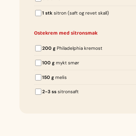
1 stk
sitron (saft og revet skall)
Ostekrem med sitronsmak
200 g
Philadelphia kremost
100 g
mykt smør
150 g
melis
2-3 ss
sitronsaft