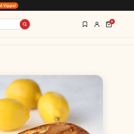
d Vipps!
0