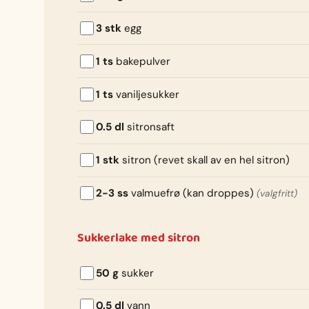
3 stk
egg
1 ts
bakepulver
1 ts
vaniljesukker
0.5 dl
sitronsaft
1 stk
sitron (revet skall av en hel sitron)
2-3 ss
valmuefrø (kan droppes)
(valgfritt)
Sukkerlake med sitron
50 g
sukker
0.5 dl
vann