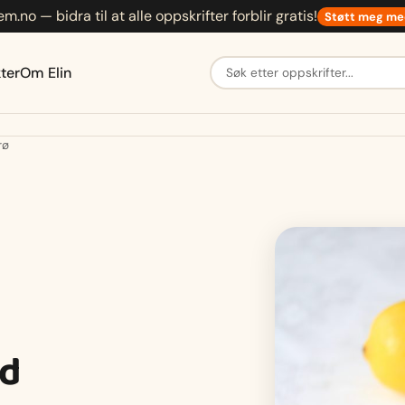
em.no — bidra til at alle oppskrifter forblir gratis!
Støtt meg me
Søk etter oppskrifter
ter
Om Elin
rø
ed