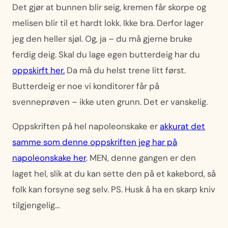
Det gjør at bunnen blir seig, kremen får skorpe og
melisen blir til et hardt lokk. Ikke bra. Derfor lager
jeg den heller sjøl. Og, ja – du må gjerne bruke
ferdig deig. Skal du lage egen butterdeig har du
oppskirft her.
Da må du helst trene litt først.
Butterdeig er noe vi konditorer får på
svenneprøven – ikke uten grunn. Det er vanskelig.
Oppskriften på hel napoleonskake er
akkurat det
samme som denne oppskriften jeg har på
napoleonskake her
. MEN, denne gangen er den
laget hel, slik at du kan sette den på et kakebord, så
folk kan forsyne seg selv. PS. Husk å ha en skarp kniv
tilgjengelig…