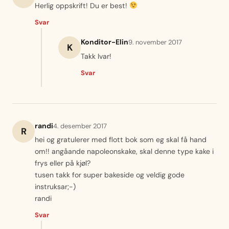
Herlig oppskrift! Du er best!
Svar
Konditor-Elin
9. november 2017
K
Takk Ivar!
Svar
randi
4. desember 2017
R
hei og gratulerer med flott bok som eg skal få hand
om!! angåande napoleonskake, skal denne type kake i
frys eller på kjøl?
tusen takk for super bakeside og veldig gode
instruksar;-)
randi
Svar