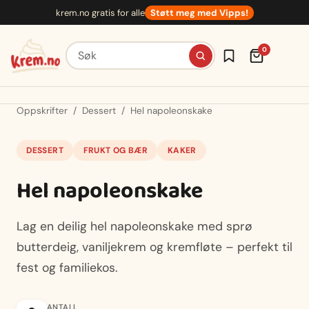
Hopp
krem.no gratis for alle
Støtt meg med Vipps!
til
innhold
Søk etter oppskrifter
0
Oppskrifter
/
Dessert
/
Hel napoleonskake
DESSERT
FRUKT OG BÆR
KAKER
Hel napoleonskake
Lag en deilig hel napoleonskake med sprø
butterdeig, vaniljekrem og kremfløte – perfekt til
fest og familiekos.
ANTALL