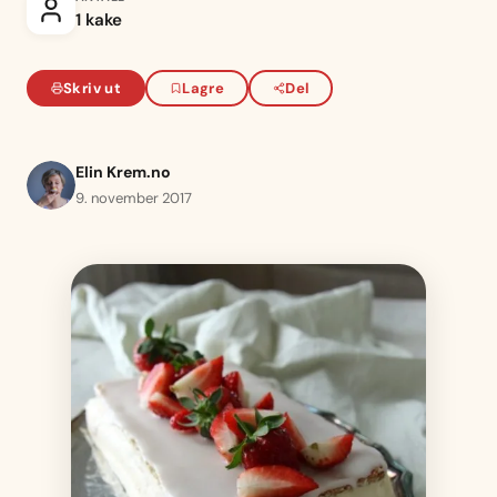
1 kake
Skriv ut
Lagre
Del
Elin Krem.no
9. november 2017