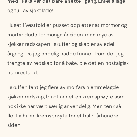
med i kaka var det bare å sette i gang. Enkel å lage
og full av sjokolade!
Huset i Vestfold er pusset opp etter at mormor og
morfar døde for mange år siden, men mye av
kjøkkenredskapen i skuffer og skap er av edel
årgang. Da jeg endelig hadde funnet fram det jeg
trengte av redskap for å bake, ble det en nostalgisk
humrestund.
I skuffen fant jeg flere av morfars hjemmelagde
kjøkkenredskap, blant annet en kremsprøyte som
nok ikke har vært særlig anvendelig. Men tenk så
flott å ha en kremsprøyte for et halvt århundre
siden!