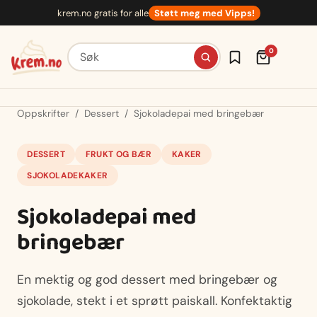
Hopp
krem.no gratis for alle
Støtt meg med Vipps!
til
innhold
Søk etter oppskrifter
0
Oppskrifter
/
Dessert
/
Sjokoladepai med bringebær
DESSERT
FRUKT OG BÆR
KAKER
SJOKOLADEKAKER
Sjokoladepai med
bringebær
En mektig og god dessert med bringebær og
sjokolade, stekt i et sprøtt paiskall. Konfektaktig