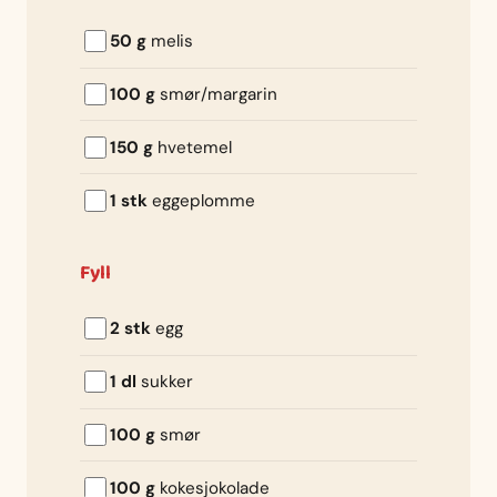
50 g
melis
100 g
smør/margarin
150 g
hvetemel
1 stk
eggeplomme
Fyll
2 stk
egg
1 dl
sukker
100 g
smør
100 g
kokesjokolade