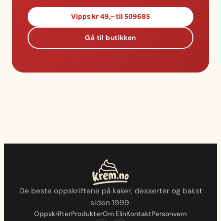
Vipps kr 49,– til 509685
Gå til butikken
De beste oppskriftene på kaker, desserter og bakst
siden 1999.
Oppskrifter
Produkter
Om Elin
Kontakt
Personvern