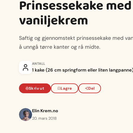
Prinsessekake med
vaniljekrem
Saftig og gjennomstekt prinsessekake med vani
å unngå tørre kanter og rå midte.
ANTALL
1 kake (26 cm springform eller liten langpanne
Skriv ut
Lagre
Del
Elin Krem.no
20. mars 2018