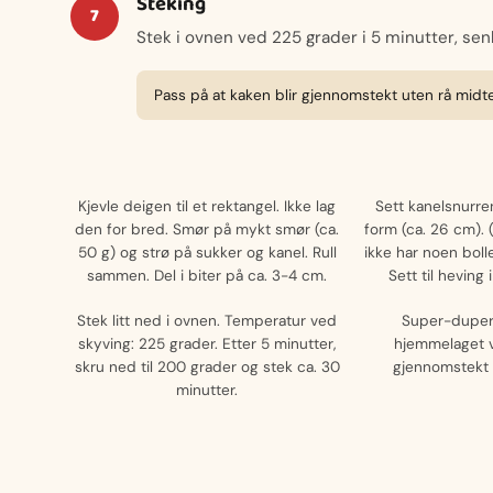
Steking
Stek i ovnen ved 225 grader i 5 minutter, senk
Pass på at kaken blir gjennomstekt uten rå midte
Kjevle deigen til et rektangel. Ikke lag
Sett kanelsnurre
den for bred. Smør på mykt smør (ca.
form (ca. 26 cm). (
50 g) og strø på sukker og kanel. Rull
ikke har noen bolle
sammen. Del i biter på ca. 3-4 cm.
Sett til heving
Stek litt ned i ovnen. Temperatur ved
Super-dupe
skyving: 225 grader. Etter 5 minutter,
hjemmelaget v
skru ned til 200 grader og stek ca. 30
gjennomstekt o
minutter.