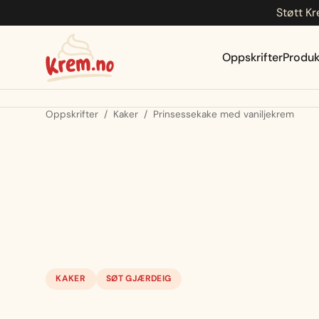
Støtt Kr
Hopp
til
innhold
Oppskrifter
Produk
Oppskrifter
/
Kaker
/
Prinsessekake med vaniljekrem
KAKER
SØT GJÆRDEIG