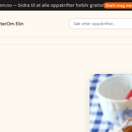
em.no — bidra til at alle oppskrifter forblir gratis!
Støtt meg me
Søk etter oppskrifter
ter
Om Elin