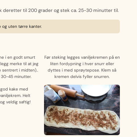
 deretter til 200 grader og stek ca. 25-30 minutter til.
 og uten tørre kanter.
ne i en godt smurt
Før steking legges vaniljekremen på en
legg merke til at jeg
liten fordypning i hver snurr eller
 sentrert i midten)..
dyttes i med sprøytepose. Klem så
 i 30-45 minutter.
kremen delvis fyller snurren.
rgod kake med
aniljekrem. Helt
g veldig saftig!