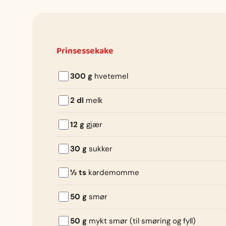
Prinsessekake
300 g
hvetemel
2 dl
melk
12 g
gjær
30 g
sukker
½ ts
kardemomme
50 g
smør
50 g
mykt smør (til smøring og fyll)