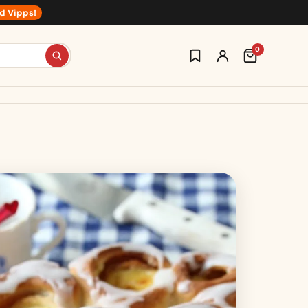
d Vipps!
0